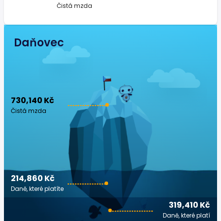
Čistá mzda
Daňovec
730,140 Kč
Čistá mzda
214,860 Kč
Daně, které platíte
319,410 Kč
Daně, které platí