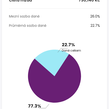
Čistá mzda
* 730,140 Kč
Mezní sazba daně
26.0%
Průměrná sazba daně
22.7%
22.7%
Daně celkem
77.3%