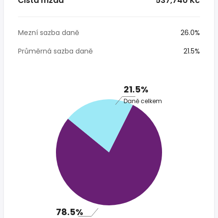
Čistá mzda
* 537,740 Kč
Mezní sazba daně
26.0%
Průměrná sazba daně
21.5%
21.5%
Daně celkem
78.5%