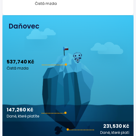
Čistá mzda
Daňovec
537,740 Kč
Čistá mzda
147,260 Kč
Daně, které platíte
231,530 Kč
Daně, které platí