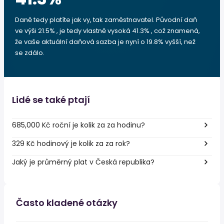
Daně tedy platíte jak vy, tak zaměstnavatel. Původní daň
ve výši 21.5% , je tedy vlastně vysoká 41.3% , což znamená,
že vaše aktuální daňová sazba je nyní o 19.8% vyšší, než
se zdálo.
Lidé se také ptají
685,000 Kč roční je kolik za za hodinu?
329 Kč hodinový je kolik za za rok?
Jaký je průměrný plat v Česká republika?
Často kladené otázky