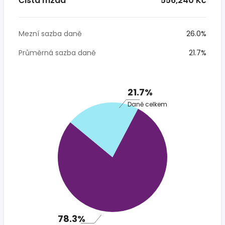
Čistá mzda
* 556,240 Kč
Mezní sazba daně
26.0%
Průměrná sazba daně
21.7%
21.7%
Daně celkem
78.3%