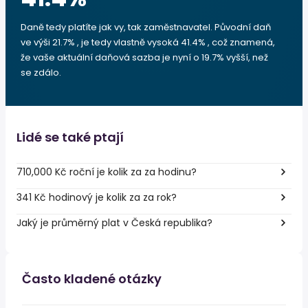
Daně tedy platíte jak vy, tak zaměstnavatel. Původní daň
ve výši 21.7% , je tedy vlastně vysoká 41.4% , což znamená,
že vaše aktuální daňová sazba je nyní o 19.7% vyšší, než
se zdálo.
Lidé se také ptají
710,000 Kč roční je kolik za za hodinu?
341 Kč hodinový je kolik za za rok?
Jaký je průměrný plat v Česká republika?
Často kladené otázky