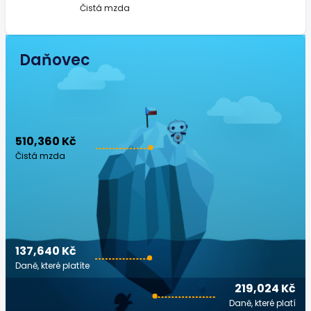
Čistá mzda
Daňovec
510,360 Kč
Čistá mzda
137,640 Kč
Daně, které platíte
219,024 Kč
Daně, které platí