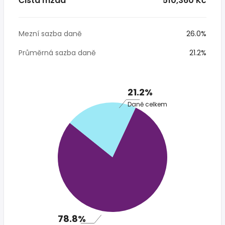
Čistá mzda
* 510,360 Kč
Mezní sazba daně
26.0%
Průměrná sazba daně
21.2%
21.2%
Daně celkem
78.8%