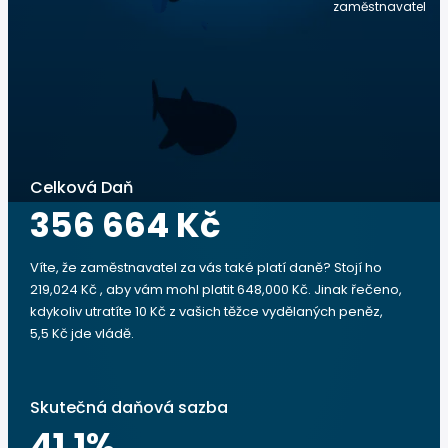
zaměstnavatel
Celková Daň
356 664 Kč
Víte, že zaměstnavatel za vás také platí daně? Stojí ho
219,024 Kč , aby vám mohl platit 648,000 Kč. Jinak řečeno,
kdykoliv utratíte 10 Kč z vašich těžce vydělaných peněz,
5,5 Kč jde vládě.
Skutečná daňová sazba
41.1
%