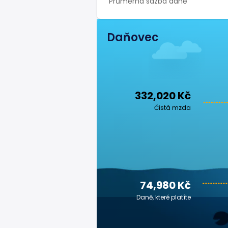
Průměrná sazba daně
Daňovec
332,020 Kč
Čistá mzda
74,980 Kč
Daně, které platíte