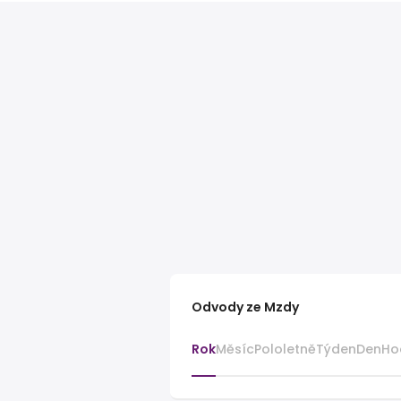
Odvody ze Mzdy
Rok
Měsíc
Pololetně
Týden
Den
Ho