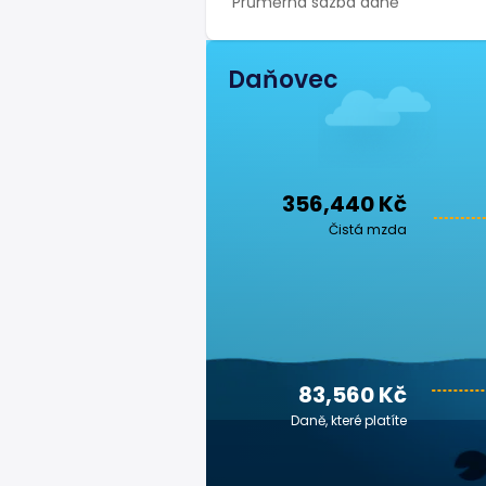
Průměrná sazba daně
Daňovec
356,440 Kč
Čistá mzda
83,560 Kč
Daně, které platíte