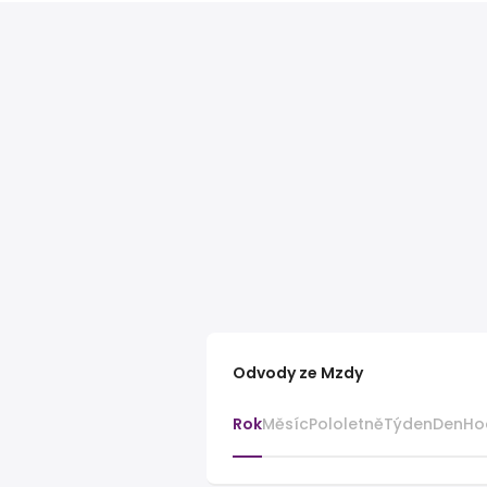
Odvody ze Mzdy
Rok
Měsíc
Pololetně
Týden
Den
Ho