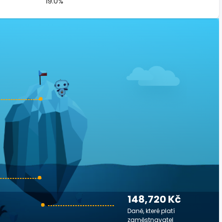
19.0%
148,720 Kč
Daně, které platí
zaměstnavatel