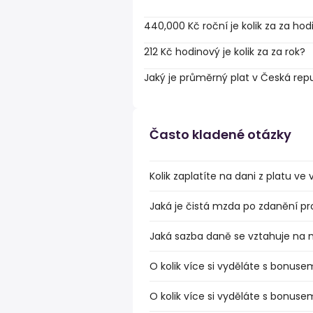
440,000 Kč roční je kolik za za hod
212 Kč hodinový je kolik za za rok?
Jaký je průměrný plat v Česká rep
Často kladené otázky
Kolik zaplatíte na dani z platu v
Jaká je čistá mzda po zdanění pr
Jaká sazba daně se vztahuje na
O kolik více si vyděláte s bonus
O kolik více si vyděláte s bonus