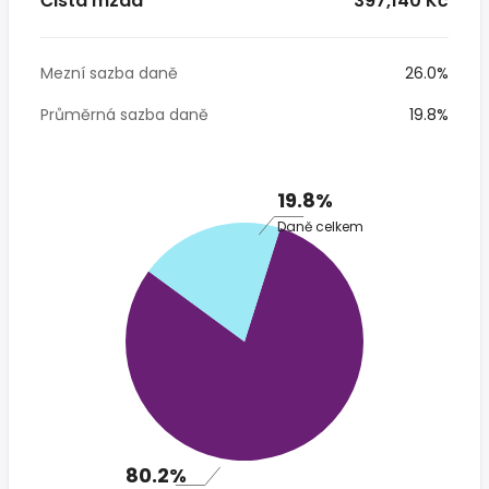
Čistá mzda
* 397,140 Kč
Mezní sazba daně
26.0%
Průměrná sazba daně
19.8%
19.8%
Daně celkem
80.2%