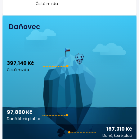
Čistá mzda
Daňovec
397,140 Kč
Čistá mzda
97,860 Kč
Daně, které platíte
167,310 Kč
Daně, které platí