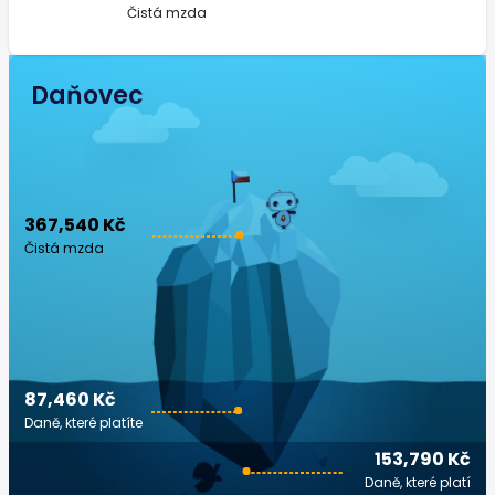
Čistá mzda
Daňovec
367,540 Kč
Čistá mzda
87,460 Kč
Daně, které platíte
153,790 Kč
Daně, které platí