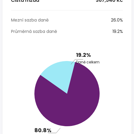
Čistá mzda
* 367,540 Kč
Mezní sazba daně
26.0%
Průměrná sazba daně
19.2%
19.2%
Daně celkem
80.8%