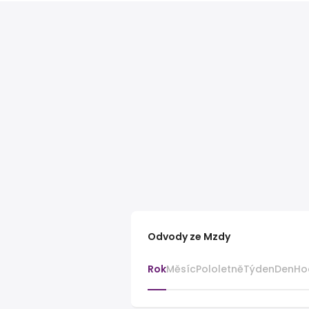
Odvody ze Mzdy
Rok
Měsíc
Pololetně
Týden
Den
Ho