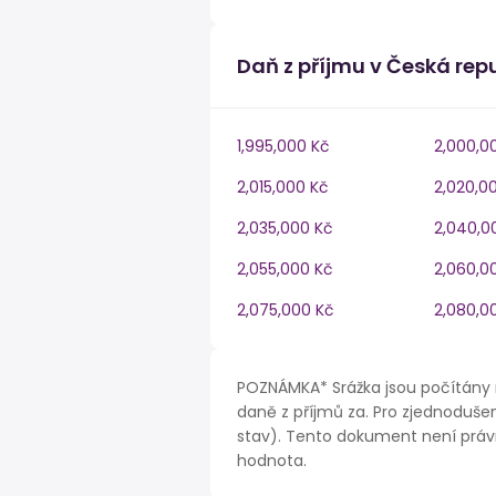
Daň z příjmu v Česká rep
1,995,000 Kč
2,000,0
2,015,000 Kč
2,020,0
2,035,000 Kč
2,040,0
2,055,000 Kč
2,060,0
2,075,000 Kč
2,080,0
POZNÁMKA* Srážka jsou počítány 
daně z příjmů za. Pro zjednodušen
stav). Tento dokument není právn
hodnota.