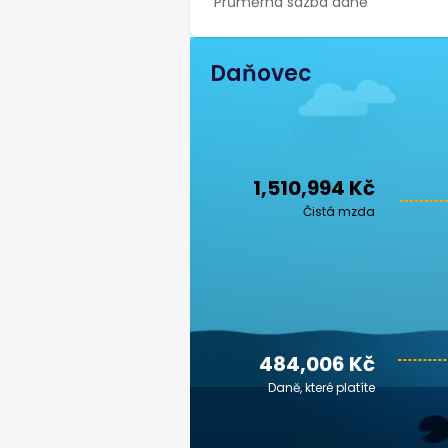
Průměrná sazba daně
Daňovec
1,510,994 Kč
Čistá mzda
484,006 Kč
Daně, které platíte