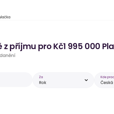
ulačka
z příjmu pro Kč1 995 000 Pl
 zdanění
Za
Kde prac
Rok
Česká 