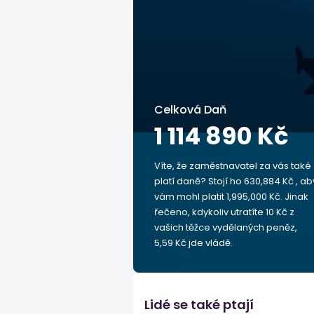
Celková Daň
1 114 890 Kč
Víte, že zaměstnavatel za vás také
platí daně? Stojí ho 630,884 Kč , ab
vám mohl platit 1,995,000 Kč. Jinak
řečeno, kdykoliv utratíte 10 Kč z
vašich těžce vydělaných peněz,
5,59 Kč jde vládě.
Lidé se také ptají