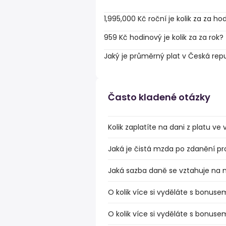
1,995,000 Kč roční je kolik za za ho
959 Kč hodinový je kolik za za rok?
Jaký je průměrný plat v Česká rep
Často kladené otázky
Kolik zaplatíte na dani z platu ve
Jaká je čistá mzda po zdanění pr
Jaká sazba daně se vztahuje na 
O kolik více si vyděláte s bonuse
O kolik více si vyděláte s bonuse