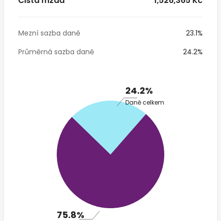
Čistá mzda
* 1,526,365 Kč
Mezní sazba daně
23.1%
Průměrná sazba daně
24.2%
24.2%
Daně celkem
75.8%