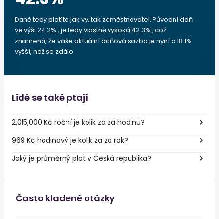
Daně tedy platíte jak vy, tak zaměstnavatel. Původní daň
ve výši 24.2% , je tedy vlastně vysoká 42.3% , což
znamená, že vaše aktuální daňová sazba je nyní o 18.1%
vyšší, než se zdálo.
Lidé se také ptají
2,015,000 Kč roční je kolik za za hodinu?
969 Kč hodinový je kolik za za rok?
Jaký je průměrný plat v Česká republika?
Často kladené otázky