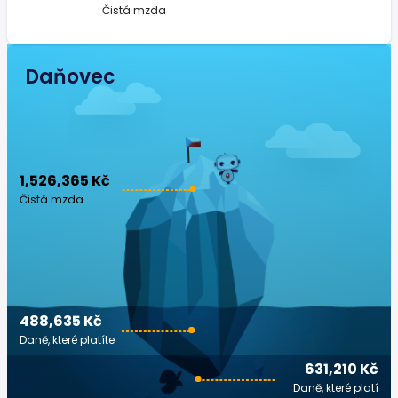
Čistá mzda
Daňovec
1,526,365 Kč
Čistá mzda
488,635 Kč
Daně, které platíte
631,210 Kč
Daně, které platí