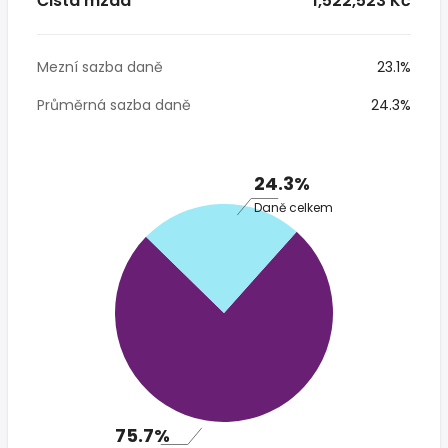
Čistá mzda
* 1,522,523 Kč
Mezní sazba daně
23.1%
Průměrná sazba daně
24.3%
24.3%
Daně celkem
75.7%