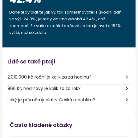
Daně tedy platíte jak vy, tak zaměstnavatel. Původní daň
ve výši 24.3% , je tedy vlastně vysoká 42.4% , což
znamená, že vaše aktuální daňová sazba je nyní o 18.1%
vyšší, než se zdálo.
Lidé se také ptají
2,010,000 Kč roční je kolik za za hodinu?
966 Kč hodinový je kolik za za rok?
Jaký je průměrný plat v Česká republika?
Často kladené otázky