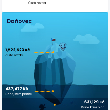
Čistá mzda
Daňovec
1,522,523 Kč
Čistá mzda
487,477 Kč
Daně, které platíte
631,129 Kč
Daně, které platí