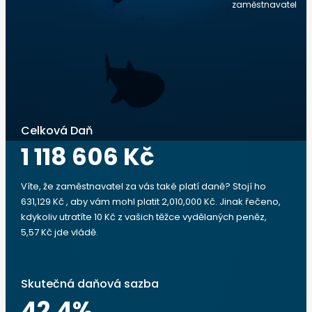
zaměstnavatel
Celková Daň
1 118 606 Kč
Víte, že zaměstnavatel za vás také platí daně? Stojí ho
631,129 Kč , aby vám mohl platit 2,010,000 Kč. Jinak řečeno,
kdykoliv utratíte 10 Kč z vašich těžce vydělaných peněz,
5,57 Kč jde vládě.
Skutečná daňová sazba
42.4
%