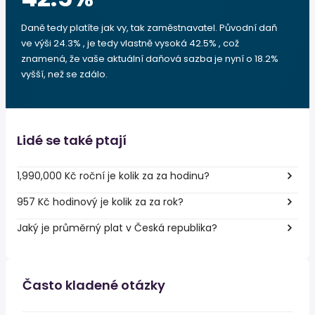
Daně tedy platíte jak vy, tak zaměstnavatel. Původní daň
ve výši 24.3% , je tedy vlastně vysoká 42.5% , což
znamená, že vaše aktuální daňová sazba je nyní o 18.2%
vyšší, než se zdálo.
Lidé se také ptají
1,990,000 Kč roční je kolik za za hodinu?
957 Kč hodinový je kolik za za rok?
Jaký je průměrný plat v Česká republika?
Často kladené otázky