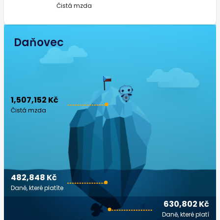
Čistá mzda
Daňovec
1,507,152 Kč
Čistá mzda
482,848 Kč
Daně, které platíte
630,802 Kč
Daně, které platí