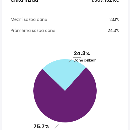
Čistá mzda
* 1,507,152 Kč
Mezní sazba daně
23.1%
Průměrná sazba daně
24.3%
24.3%
Daně celkem
75.7%