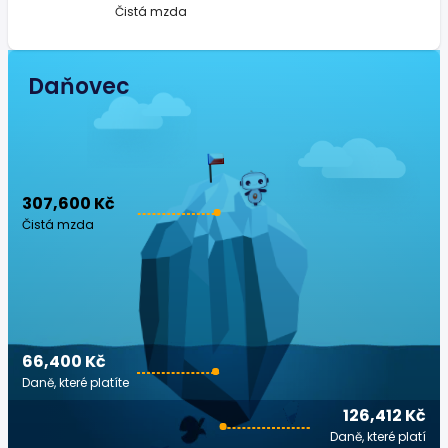
Čistá mzda
Daňovec
307,600 Kč
Čistá mzda
66,400 Kč
Daně, které platíte
126,412 Kč
Daně, které platí