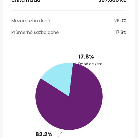
Čistá mzda
* 307,600 Kč
Mezní sazba daně
26.0%
Průměrná sazba daně
17.8%
17.8%
Daně celkem
82.2%