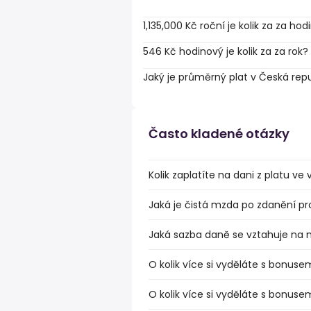
1,135,000 Kč roční je kolik za za hod
546 Kč hodinový je kolik za za rok?
Jaký je průměrný plat v Česká rep
Často kladené otázky
Kolik zaplatíte na dani z platu ve
Jaká je čistá mzda po zdanění pro
Jaká sazba daně se vztahuje na 
O kolik více si vyděláte s bonuse
O kolik více si vyděláte s bonuse