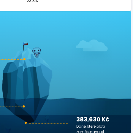
23.3%
383,630 Kč
Daně, které platí
zaměstnavatel