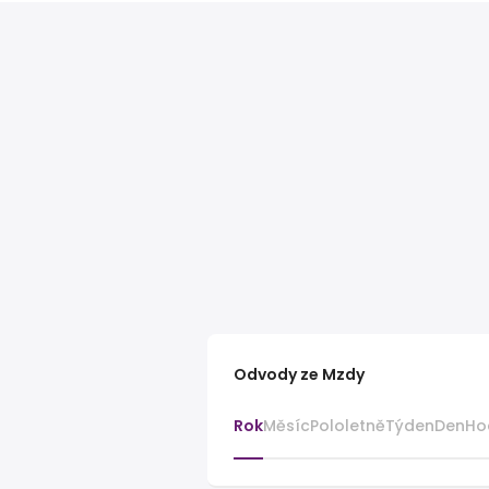
Odvody ze Mzdy
Rok
Měsíc
Pololetně
Týden
Den
Ho