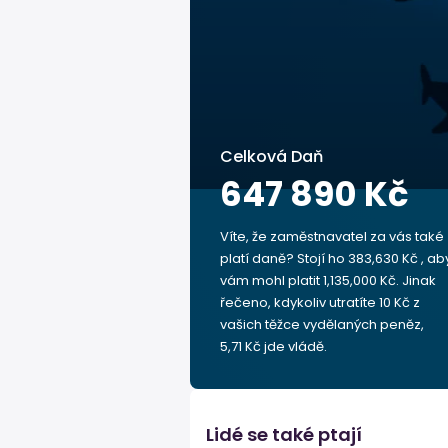
Celková Daň
647 890 Kč
Víte, že zaměstnavatel za vás také
platí daně? Stojí ho 383,630 Kč , ab
vám mohl platit 1,135,000 Kč. Jinak
řečeno, kdykoliv utratíte 10 Kč z
vašich těžce vydělaných peněz,
5,71 Kč jde vládě.
Lidé se také ptají