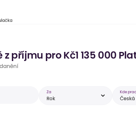
ulačka
z příjmu pro Kč1 135 000 Pla
 zdanění
Za
Kde prac
Rok
Česká 