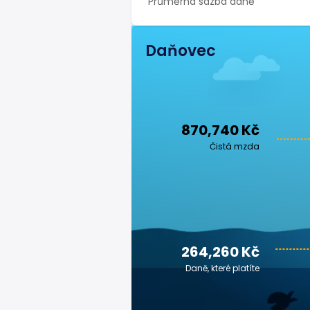
Průměrná sazba daně
Daňovec
870,740 Kč
Čistá mzda
264,260 Kč
Daně, které platíte