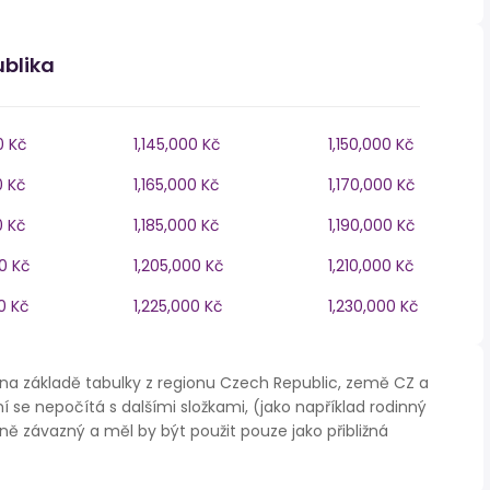
ublika
0 Kč
1,145,000 Kč
1,150,000 Kč
0 Kč
1,165,000 Kč
1,170,000 Kč
0 Kč
1,185,000 Kč
1,190,000 Kč
0 Kč
1,205,000 Kč
1,210,000 Kč
0 Kč
1,225,000 Kč
1,230,000 Kč
na základě tabulky z regionu Czech Republic, země CZ a
í se nepočítá s dalšími složkami, (jako například rodinný
ě závazný a měl by být použit pouze jako přibližná