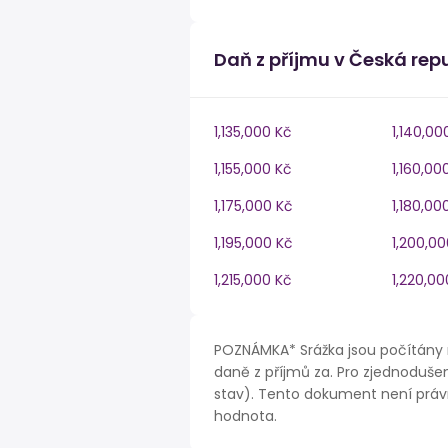
Daň z příjmu v Česká rep
1,135,000 Kč
1,140,00
1,155,000 Kč
1,160,00
1,175,000 Kč
1,180,00
1,195,000 Kč
1,200,00
1,215,000 Kč
1,220,00
POZNÁMKA* Srážka jsou počítány 
daně z příjmů za. Pro zjednodušen
stav). Tento dokument není právn
hodnota.