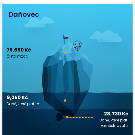
Daňovec
75,650 Kč
Čistá mzda
9,350 Kč
Daně, které platíte
28,730 Kč
Daně, které platí
zaměstnavatel