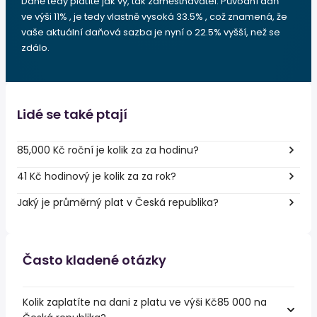
Daně tedy platíte jak vy, tak zaměstnavatel. Původní daň
ve výši 11% , je tedy vlastně vysoká 33.5% , což znamená, že
vaše aktuální daňová sazba je nyní o 22.5% vyšší, než se
zdálo.
Lidé se také ptají
85,000 Kč roční je kolik za za hodinu?
41 Kč hodinový je kolik za za rok?
Jaký je průměrný plat v Česká republika?
Často kladené otázky
Kolik zaplatíte na dani z platu ve výši Kč85 000 na