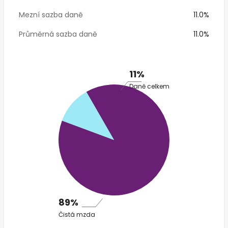
Mezní sazba daně
11.0%
Průměrná sazba daně
11.0%
11%
Daně celkem
89%
Čistá mzda