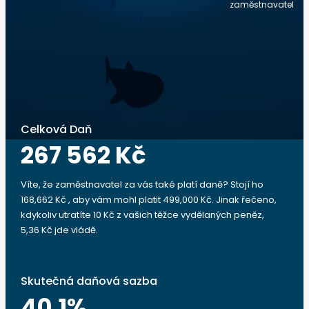
zaměstnavatel
Celková Daň
267 562 Kč
Víte, že zaměstnavatel za vás také platí daně? Stojí ho
168,662 Kč , aby vám mohl platit 499,000 Kč. Jinak řečeno,
kdykoliv utratíte 10 Kč z vašich těžce vydělaných peněz,
5,36 Kč jde vládě.
Skutečná daňová sazba
40.1
%