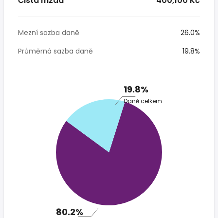
Čistá mzda
* 400,100 Kč
Mezní sazba daně
26.0%
Průměrná sazba daně
19.8%
19.8%
Daně celkem
80.2%