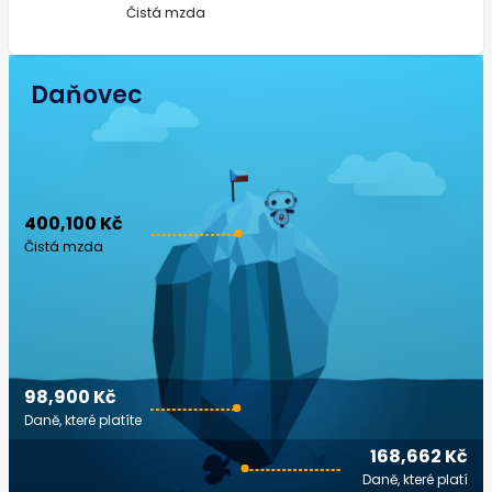
Čistá mzda
Daňovec
400,100 Kč
Čistá mzda
98,900 Kč
Daně, které platíte
168,662 Kč
Daně, které platí