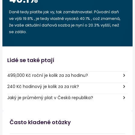
Daně tedy platíte jak vy, tak zaměstnavatel. Původní daň
ve výši 19.8% , je tedy vlastně vysoká 40.1% , což znamená,
že vaše aktuální daňová sazba je nyní o 20.3% vyšší, než
se zdálo.
Lidé se také ptají
499,000 Kč roční je kolik za za hodinu?
240 Kč hodinový je kolik za za rok?
Jaký je průměrný plat v Česká republika?
Často kladené otázky