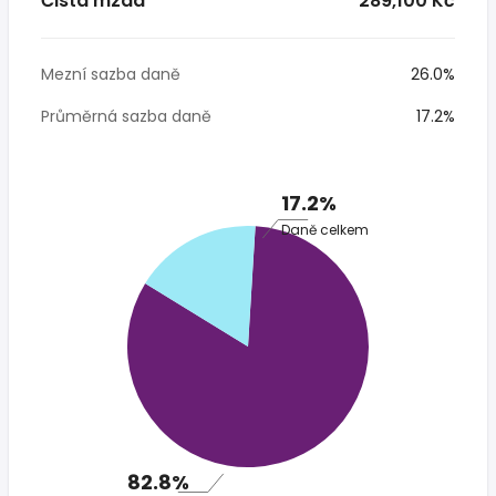
Čistá mzda
* 289,100 Kč
Mezní sazba daně
26.0%
Průměrná sazba daně
17.2%
17.2%
Daně celkem
82.8%