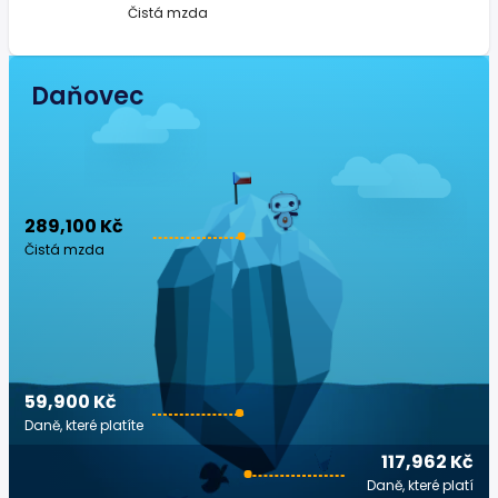
Čistá mzda
Daňovec
289,100 Kč
Čistá mzda
59,900 Kč
Daně, které platíte
117,962 Kč
Daně, které platí