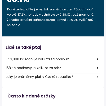
Daně tedy platíte jak vy, tak zaměstnavatel. Původní daň
ve výši 17.2% , je tedy vlastně vysoká 38.1% , což znamená,
že vaše aktuální daňová sazba je nyní o 20.9% vyšší, než
se zdálo.
Lidé se také ptají
349,000 Kč roční je kolik za za hodinu?
168 Kč hodinový je kolik za za rok?
Jaký je průměrný plat v Česká republika?
Často kladené otázky