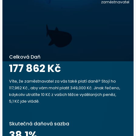
zaměstnavatel
Celková Daň
177 862 Kč
Víte, že zaměstnavatel za vás také platí daně? Stojí ho
117,962 Kč , aby vám mohl platit 349,000 Kč. Jinak řečeno,
kdykoliv utratíte 10 Kč z vašich těžce vydělaných peněz,
5,1 Kč jde vládě.
Skutečná daňová sazba
38.1
%