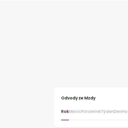
Odvody ze Mzdy
Rok
Měsíc
Pololetně
Týden
Den
Ho