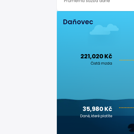
Průměrná sazba daně
Daňovec
221,020 Kč
Čistá mzda
35,980 Kč
Daně, které platíte