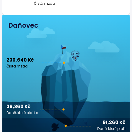
Čistá mzda
Daňovec
230,640 Kč
Čistá mzda
39,360 Kč
Daně, které platíte
91,260 Kč
Daně, které platí