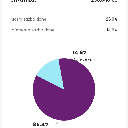
Čistá mzda
* 230,640 Kč
Mezní sazba daně
26.0%
Průměrná sazba daně
14.6%
14.6%
Daně celkem
85.4%