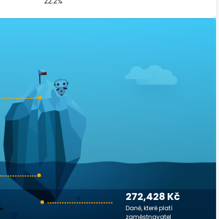
22.2%
272,428 Kč
Daně, které platí
zaměstnavatel