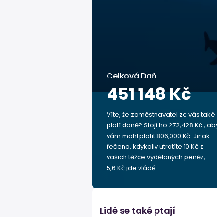
Celková Daň
451 148 Kč
Víte, že zaměstnavatel za vás také
platí daně? Stojí ho 272,428 Kč , ab
vám mohl platit 806,000 Kč. Jinak
řečeno, kdykoliv utratíte 10 Kč z
vašich těžce vydělaných peněz,
5,6 Kč jde vládě.
Lidé se také ptají