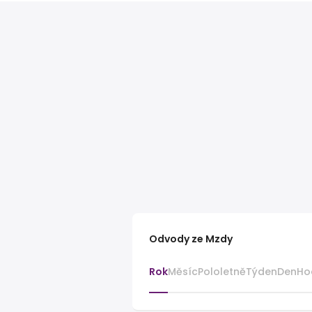
Odvody ze Mzdy
Rok
Měsíc
Pololetně
Týden
Den
Ho