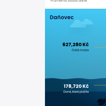
Průměrná sazba daně
Daňovec
627,280 Kč
Čistá mzda
178,720 Kč
Daně, které platíte