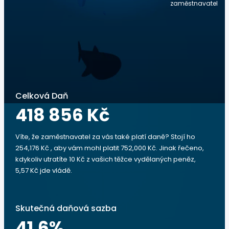
zaměstnavatel
Celková Daň
418 856 Kč
Víte, že zaměstnavatel za vás také platí daně? Stojí ho
254,176 Kč , aby vám mohl platit 752,000 Kč. Jinak řečeno,
kdykoliv utratíte 10 Kč z vašich těžce vydělaných peněz,
5,57 Kč jde vládě.
Skutečná daňová sazba
41.6
%