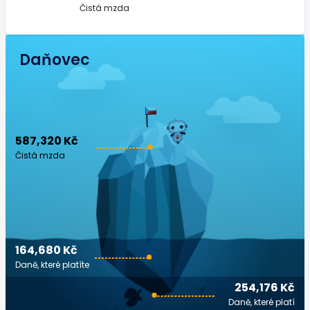
Čistá mzda
Daňovec
587,320 Kč
Čistá mzda
164,680 Kč
Daně, které platíte
254,176 Kč
Daně, které platí