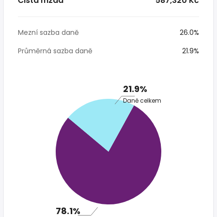
Čistá mzda
* 587,320 Kč
Mezní sazba daně
26.0%
Průměrná sazba daně
21.9%
21.9%
Daně celkem
78.1%