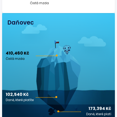
Čistá mzda
Daňovec
410,460 Kč
Čistá mzda
102,540 Kč
Daně, které platíte
173,394 Kč
Daně, které platí