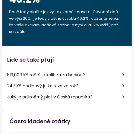
Daně tedy platíte jak vy, tak zaměstnavatel. Původní daň
ve výši 20% , je tedy vlastně vysoká 40.2% , což znamená,
že vaše aktuální daňová sazba je nyní o 20.2% vyšší, než
se zdálo.
Lidé se také ptají
513,000 Kč roční je kolik za za hodinu?
247 Kč hodinový je kolik za za rok?
Jaký je průměrný plat v Česká republika?
Často kladené otázky