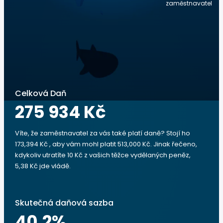
zaměstnavatel
Celková Daň
275 934 Kč
Víte, že zaměstnavatel za vás také platí daně? Stojí ho
173,394 Kč , aby vám mohl platit 513,000 Kč. Jinak řečeno,
kdykoliv utratíte 10 Kč z vašich těžce vydělaných peněz,
5,38 Kč jde vládě.
Skutečná daňová sazba
40.2
%