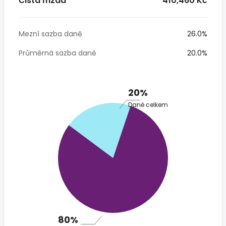
Čistá mzda
* 410,460 Kč
Mezní sazba daně
26.0%
Průměrná sazba daně
20.0%
20%
Daně celkem
80%