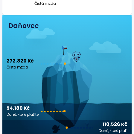
Čistá mzda
Daňovec
272,820 Kč
Čistá mzda
54,180 Kč
Daně, které platíte
110,526 Kč
Daně, které platí