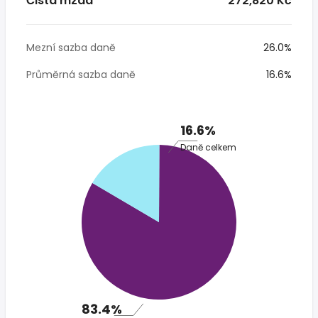
Čistá mzda
* 272,820 Kč
Mezní sazba daně
26.0%
Průměrná sazba daně
16.6%
16.6%
Daně celkem
83.4%