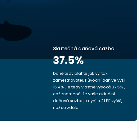
Skutečná daňová sazba
37.5
%
Daně tedy platíte jak vy, tak
y
zaměstnavatel. Původní daň ve výši
16.4% , je tedy vlastně vysoká 37.5% ,
což znamená, že vaše aktuální
daňová sazba je nyní o 21.1% vyšší,
než se zdálo.