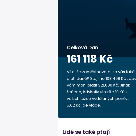
Celková Daň
161 118 Kč
Víte, že zaměstnavatel za vás také
platí daně? Stojí ho 108,498 Kč , ab
vám mohl platit 321,000 Kč. Jinak
řečeno, kdykoliv utratíte 10 Kč z
vašich těžce vydělaných peněz,
5,02 Kč jde vládě.
Lidé se také ptají