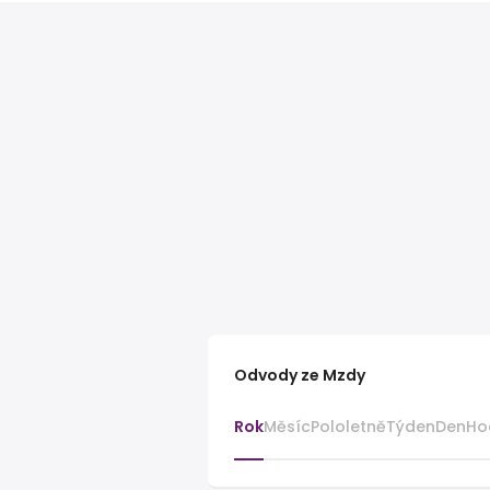
Odvody ze Mzdy
Rok
Měsíc
Pololetně
Týden
Den
Ho