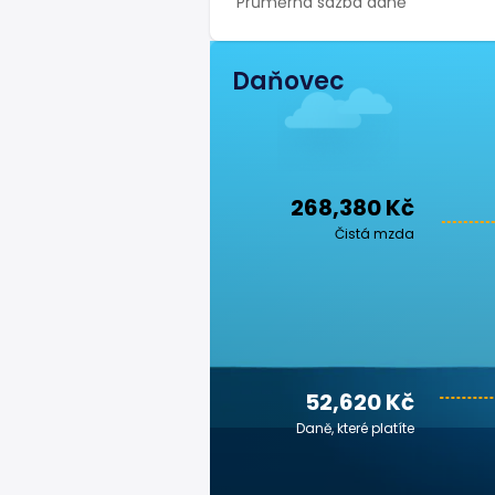
Průměrná sazba daně
Daňovec
268,380 Kč
Čistá mzda
52,620 Kč
Daně, které platíte