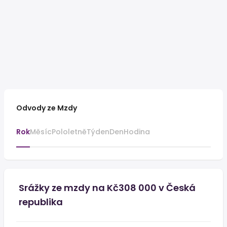
Odvody ze Mzdy
Rok
Měsíc
Pololetně
Týden
Den
Hodina
Srážky ze mzdy na Kč308 000 v Česká
republika