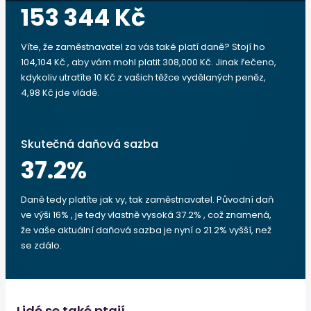
153 344 Kč
Víte, že zaměstnavatel za vás také platí daně? Stojí ho
104,104 Kč , aby vám mohl platit 308,000 Kč. Jinak řečeno,
kdykoliv utratíte 10 Kč z vašich těžce vydělaných peněz,
4,98 Kč jde vládě.
Skutečná daňová sazba
37.2
%
Daně tedy platíte jak vy, tak zaměstnavatel. Původní daň
ve výši 16% , je tedy vlastně vysoká 37.2% , což znamená,
že vaše aktuální daňová sazba je nyní o 21.2% vyšší, než
se zdálo.
Lidé se také ptají