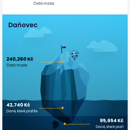
Čistá mzda
Daňovec
240,260 Kč
Čistá mzda
42,740 Kč
Daně, které platíte
95,654 Kč
Daně, které platí