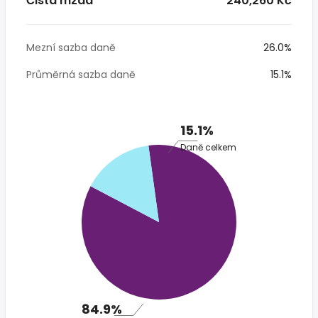
Čistá mzda
* 240,260 Kč
Mezní sazba daně
26.0%
Průměrná sazba daně
15.1%
15.1%
Daně celkem
84.9%