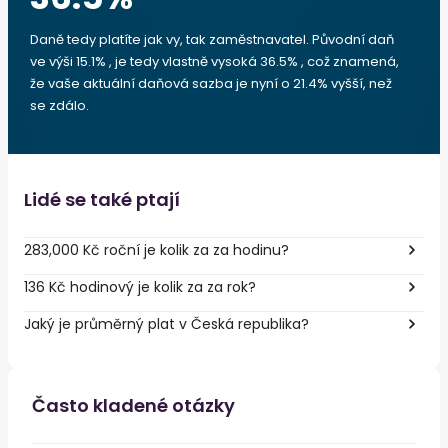
Daně tedy platíte jak vy, tak zaměstnavatel. Původní daň
ve výši 15.1% , je tedy vlastně vysoká 36.5% , což znamená,
že vaše aktuální daňová sazba je nyní o 21.4% vyšší, než
se zdálo.
Lidé se také ptají
283,000 Kč roční je kolik za za hodinu?
136 Kč hodinový je kolik za za rok?
Jaký je průměrný plat v Česká republika?
Často kladené otázky