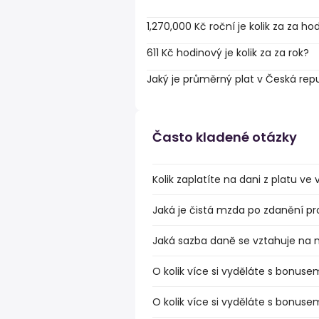
1,270,000 Kč roční je kolik za za ho
611 Kč hodinový je kolik za za rok?
Jaký je průměrný plat v Česká rep
Často kladené otázky
Kolik zaplatíte na dani z platu ve
Jaká je čistá mzda po zdanění pr
Jaká sazba daně se vztahuje na 
O kolik více si vyděláte s bonuse
O kolik více si vyděláte s bonuse