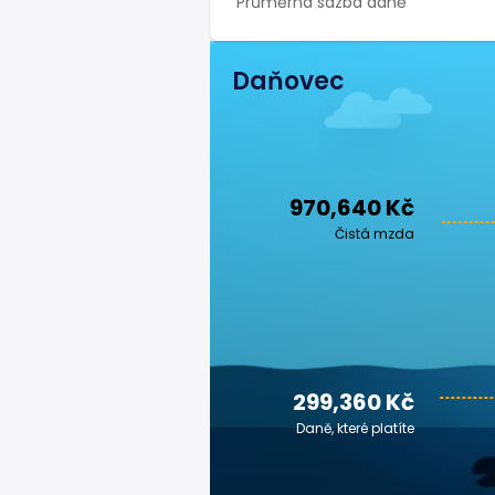
Průměrná sazba daně
Daňovec
970,640 Kč
Čistá mzda
299,360 Kč
Daně, které platíte