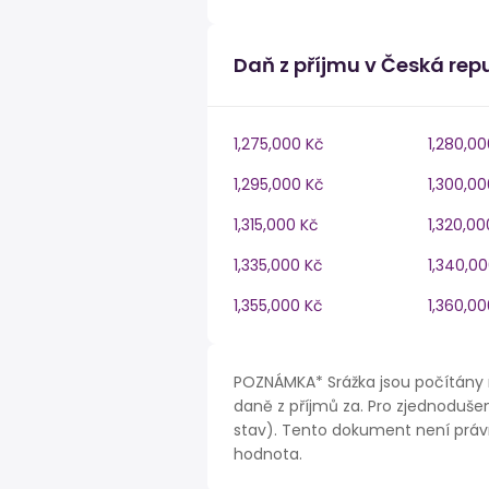
Daň z příjmu v Česká rep
1,275,000 Kč
1,280,00
1,295,000 Kč
1,300,00
1,315,000 Kč
1,320,00
1,335,000 Kč
1,340,0
1,355,000 Kč
1,360,00
POZNÁMKA* Srážka jsou počítány 
daně z příjmů za. Pro zjednodušen
stav). Tento dokument není právn
hodnota.