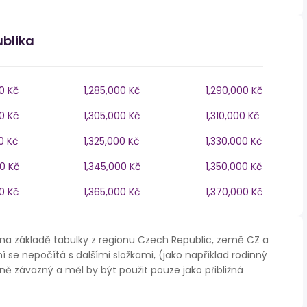
ublika
0 Kč
1,285,000 Kč
1,290,000 Kč
0 Kč
1,305,000 Kč
1,310,000 Kč
0 Kč
1,325,000 Kč
1,330,000 Kč
00 Kč
1,345,000 Kč
1,350,000 Kč
0 Kč
1,365,000 Kč
1,370,000 Kč
na základě tabulky z regionu Czech Republic, země CZ a
í se nepočítá s dalšími složkami, (jako například rodinný
ě závazný a měl by být použit pouze jako přibližná