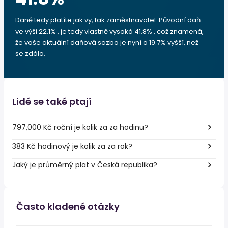
Daně tedy platíte jak vy, tak zaměstnavatel. Původní daň
ve výši 22.1% , je tedy vlastně vysoká 41.8% , což znamená,
že vaše aktuální daňová sazba je nyní o 19.7% vyšší, než
se zdálo.
Lidé se také ptají
797,000 Kč roční je kolik za za hodinu?
383 Kč hodinový je kolik za za rok?
Jaký je průměrný plat v Česká republika?
Často kladené otázky