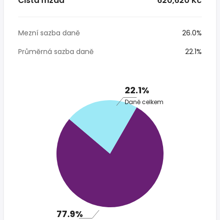
Čistá mzda
* 620,620 Kč
Mezní sazba daně
26.0%
Průměrná sazba daně
22.1%
22.1%
Daně celkem
77.9%