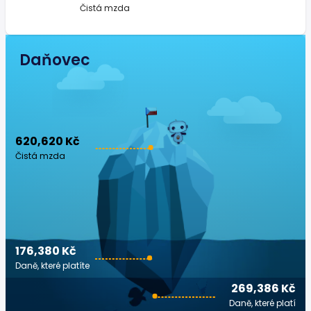
Čistá mzda
Daňovec
620,620 Kč
Čistá mzda
176,380 Kč
Daně, které platíte
269,386 Kč
Daně, které platí