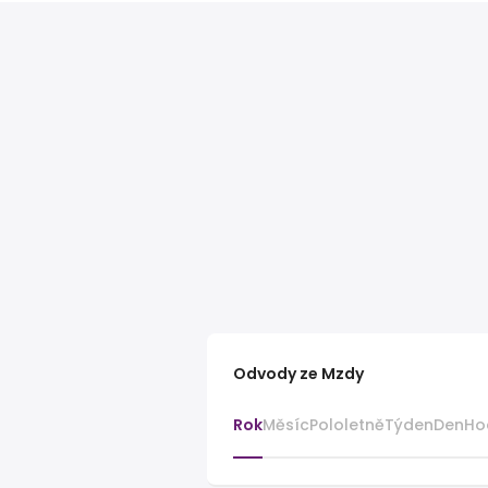
Odvody ze Mzdy
Rok
Měsíc
Pololetně
Týden
Den
Ho