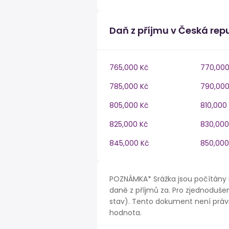
Daň z příjmu v Česká rep
765,000 Kč
770,000
785,000 Kč
790,000
805,000 Kč
810,000
825,000 Kč
830,000
845,000 Kč
850,000
POZNÁMKA* Srážka jsou počítány 
daně z příjmů za. Pro zjednodušen
stav). Tento dokument není právn
hodnota.