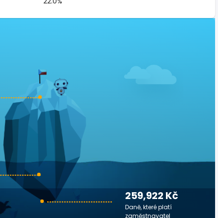
22.0%
259,922 Kč
Daně, které platí
zaměstnavatel