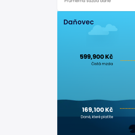
Průměrná sazba daně
Daňovec
599,900 Kč
Čistá mzda
169,100 Kč
Daně, které platíte