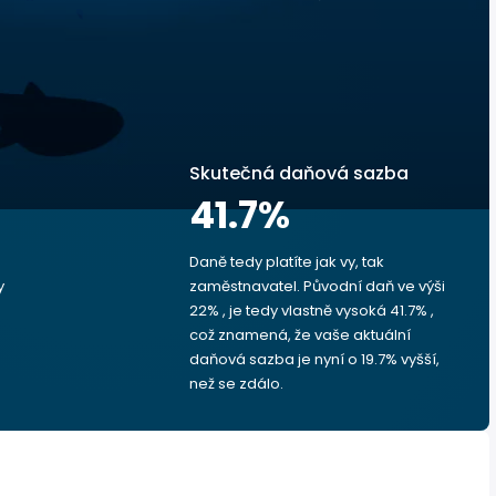
Skutečná daňová sazba
41.7
%
Daně tedy platíte jak vy, tak
y
zaměstnavatel. Původní daň ve výši
22% , je tedy vlastně vysoká 41.7% ,
což znamená, že vaše aktuální
daňová sazba je nyní o 19.7% vyšší,
než se zdálo.