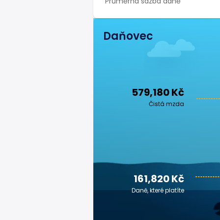
Průměrná sazba daně
Daňovec
579,180 Kč
Čistá mzda
161,820 Kč
Daně, které platíte