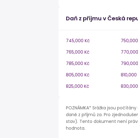
Daň z příjmu v Česká rep
745,000 Kč
750,000
765,000 Kč
770,000
785,000 Kč
790,000
805,000 Kč
810,000
825,000 Kč
830,000
POZNÁMKA* Srážka jsou počítány 
daně z příjmů za. Pro zjednodušen
stav). Tento dokument není právn
hodnota.