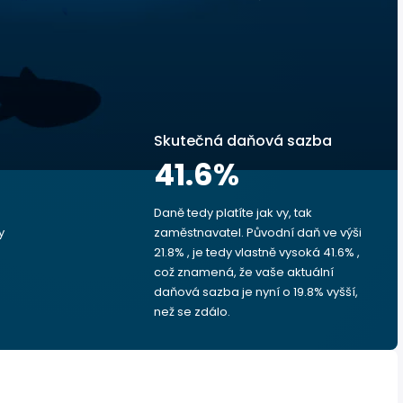
Skutečná daňová sazba
41.6
%
Daně tedy platíte jak vy, tak
y
zaměstnavatel. Původní daň ve výši
21.8% , je tedy vlastně vysoká 41.6% ,
což znamená, že vaše aktuální
daňová sazba je nyní o 19.8% vyšší,
než se zdálo.