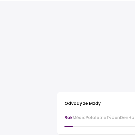
Odvody ze Mzdy
Rok
Měsíc
Pololetně
Týden
Den
Ho