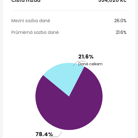
Čistá mzda
* 554,020 Kč
Mezní sazba daně
26.0%
Průměrná sazba daně
21.6%
21.6%
Daně celkem
78.4%