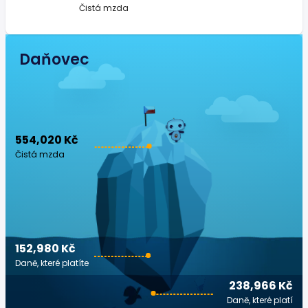
Čistá mzda
Daňovec
554,020 Kč
Čistá mzda
152,980 Kč
Daně, které platíte
238,966 Kč
Daně, které platí