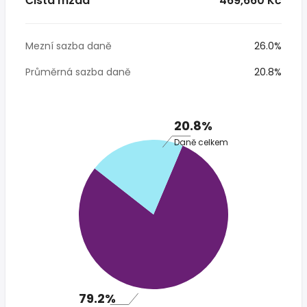
Čistá mzda
* 469,660 Kč
Mezní sazba daně
26.0%
Průměrná sazba daně
20.8%
20.8%
Daně celkem
79.2%