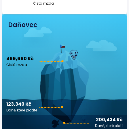
Čistá mzda
Daňovec
469,660 Kč
Čistá mzda
123,340 Kč
Daně, které platíte
200,434 Kč
Daně, které platí