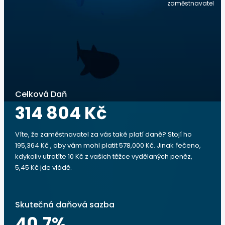
zaměstnavatel
Celková Daň
314 804 Kč
Víte, že zaměstnavatel za vás také platí daně? Stojí ho
195,364 Kč , aby vám mohl platit 578,000 Kč. Jinak řečeno,
kdykoliv utratíte 10 Kč z vašich těžce vydělaných peněz,
5,45 Kč jde vládě.
Skutečná daňová sazba
40.7
%