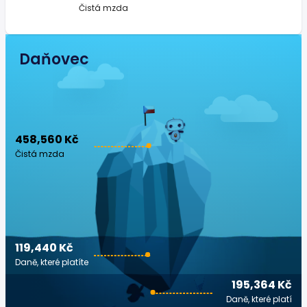
Čistá mzda
Daňovec
458,560 Kč
Čistá mzda
119,440 Kč
Daně, které platíte
195,364 Kč
Daně, které platí