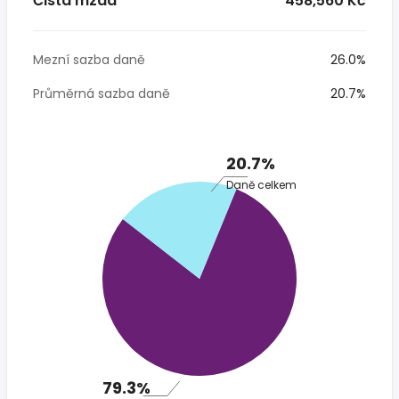
Čistá mzda
* 458,560 Kč
Mezní sazba daně
26.0%
Průměrná sazba daně
20.7%
20.7%
Daně celkem
79.3%