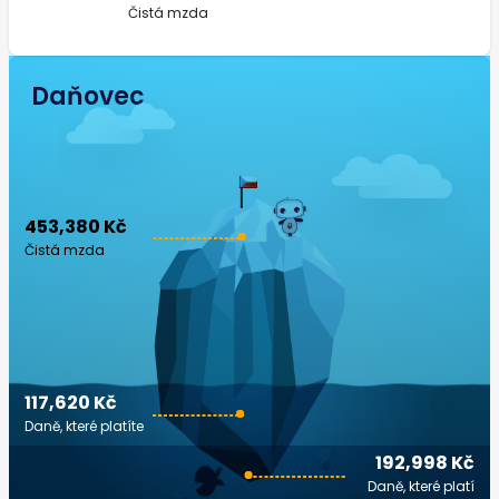
Čistá mzda
Daňovec
453,380 Kč
Čistá mzda
117,620 Kč
Daně, které platíte
192,998 Kč
Daně, které platí