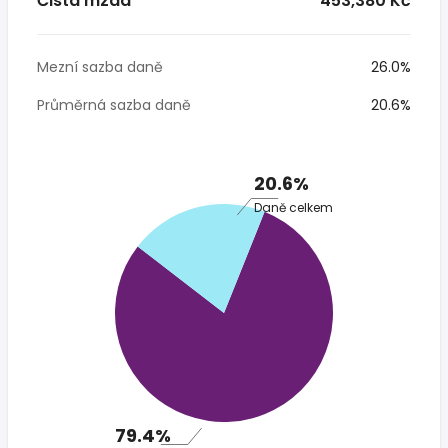
Čistá mzda
* 453,380 Kč
Mezní sazba daně
26.0%
Průměrná sazba daně
20.6%
20.6%
Daně celkem
79.4%