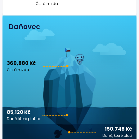
Čistá mzda
Daňovec
360,880 Kč
Čistá mzda
85,120 Kč
Daně, které platíte
150,748 Kč
Daně, které platí