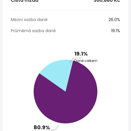
Čistá mzda
* 360,880 Kč
Mezní sazba daně
26.0%
Průměrná sazba daně
19.1%
19.1%
Daně celkem
80.9%