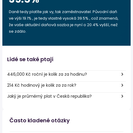
Daně tedy platíte jak vy, tak zaměstnavatel. Původní daň
ve výši 19.1% , je tedy vlastně vysoká 39.5% , což znamená,
že vaše aktuální daňová sazba je nyní o 20.4% vyšší, než
se zdálo.
Lidé se také ptají
446,000 Kč roční je kolik za za hodinu?
214 Kč hodinový je kolik za za rok?
Jaký je průměrný plat v Česká republika?
Často kladené otázky