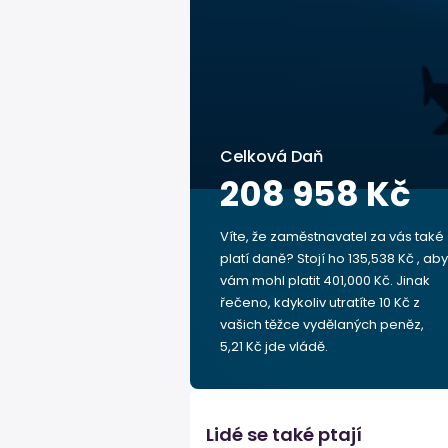
Celková Daň
208 958 Kč
Víte, že zaměstnavatel za vás také
platí daně? Stojí ho 135,538 Kč , aby
vám mohl platit 401,000 Kč. Jinak
řečeno, kdykoliv utratíte 10 Kč z
vašich těžce vydělaných peněz,
5,21 Kč jde vládě.
Lidé se také ptají