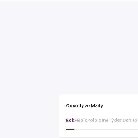
Odvody ze Mzdy
Rok
Měsíc
Pololetně
Týden
Den
Ho