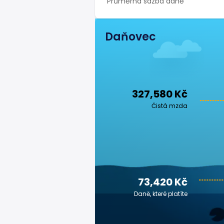
Průměrná sazba daně
Daňovec
327,580 Kč
Čistá mzda
73,420 Kč
Daně, které platíte