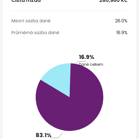
Čistá mzda
* 280,960 Kč
Mezní sazba daně
26.0%
Průměrná sazba daně
16.9%
16.9%
Daně celkem
83.1%