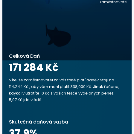
zaměstnavatel
Celková Daň
171 284 Kč
Víte, že zaměstnavatel za vás také platí daně? Stojí ho
114,244 Kč , aby vám mohl platit 338,000 Kč. Jinak řečeno,
kdykoliv utratíte 10 Kč z vašich těžce vydělaných peněz,
5,07 Kč jde vládě.
Skutečná daňová sazba
37.9
%