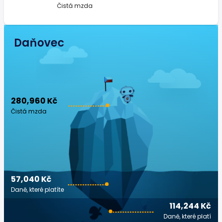
Čistá mzda
Daňovec
280,960 Kč
Čistá mzda
57,040 Kč
Daně, které platíte
114,244 Kč
Daně, které platí