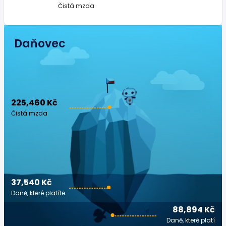
Čistá mzda
Daňovec
225,460 Kč
Čistá mzda
37,540 Kč
Daně, které platíte
88,894 Kč
Daně, které platí