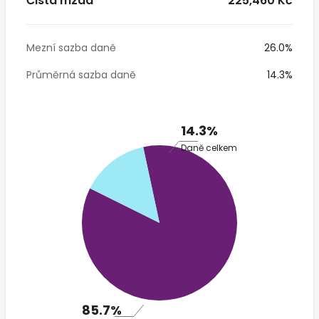
Čistá mzda
* 225,460 Kč
Mezní sazba daně
26.0%
Průměrná sazba daně
14.3%
14.3%
Daně celkem
85.7%