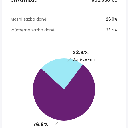
Čistá mzda
* 902,560 Kč
Mezní sazba daně
26.0%
Průměrná sazba daně
23.4%
23.4%
Daně celkem
76.6%