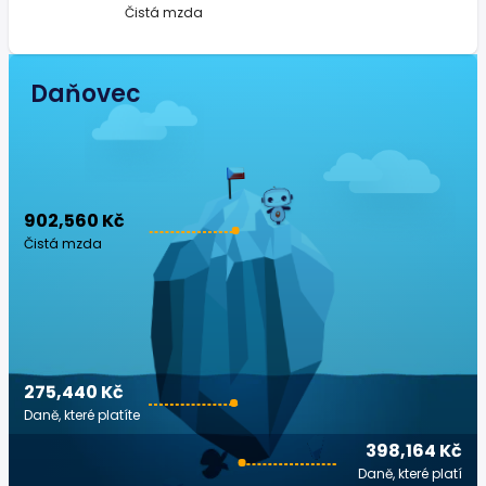
Čistá mzda
Daňovec
902,560 Kč
Čistá mzda
275,440 Kč
Daně, které platíte
398,164 Kč
Daně, které platí