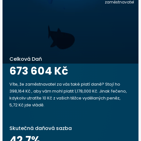
zaměstnavatel
Celková Daň
673 604 Kč
Víte, že zaměstnavatel za vás také platí daně? Stojí ho
398,164 Kč , aby vám mohl platit 1,178,000 Kč. Jinak řečeno,
kdykoliv utratíte 10 Kč z vašich těžce vydělaných peněz,
5,72 Kč jde vládě.
Skutečná daňová sazba
42.7
%