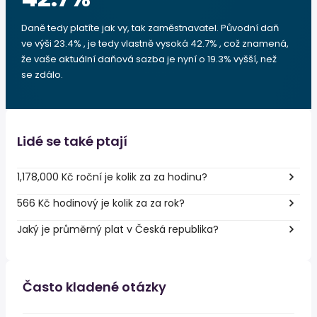
Daně tedy platíte jak vy, tak zaměstnavatel. Původní daň
ve výši 23.4% , je tedy vlastně vysoká 42.7% , což znamená,
že vaše aktuální daňová sazba je nyní o 19.3% vyšší, než
se zdálo.
Lidé se také ptají
1,178,000 Kč roční je kolik za za hodinu?
566 Kč hodinový je kolik za za rok?
Jaký je průměrný plat v Česká republika?
Často kladené otázky