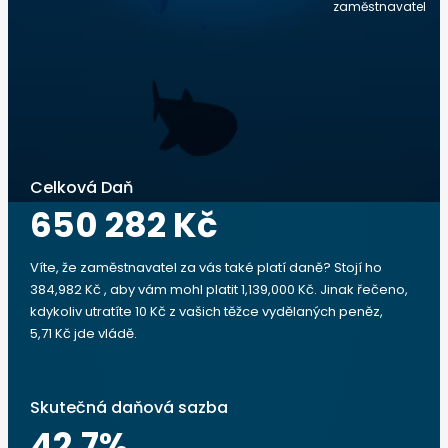
zaměstnavatel
Celková Daň
650 282 Kč
Víte, že zaměstnavatel za vás také platí daně? Stojí ho
384,982 Kč , aby vám mohl platit 1,139,000 Kč. Jinak řečeno,
kdykoliv utratíte 10 Kč z vašich těžce vydělaných peněz,
5,71 Kč jde vládě.
Skutečná daňová sazba
42.7
%