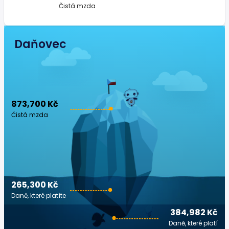
Čistá mzda
Daňovec
873,700 Kč
Čistá mzda
265,300 Kč
Daně, které platíte
384,982 Kč
Daně, které platí