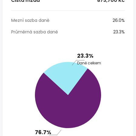
Čistá mzda
* 873,700 Kč
Mezní sazba daně
26.0%
Průměrná sazba daně
23.3%
23.3%
Daně celkem
76.7%