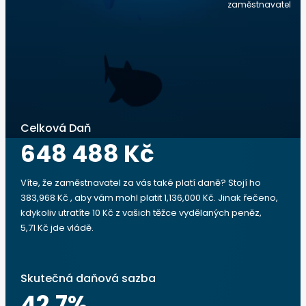
zaměstnavatel
Celková Daň
648 488 Kč
Víte, že zaměstnavatel za vás také platí daně? Stojí ho
383,968 Kč , aby vám mohl platit 1,136,000 Kč. Jinak řečeno,
kdykoliv utratíte 10 Kč z vašich těžce vydělaných peněz,
5,71 Kč jde vládě.
Skutečná daňová sazba
42.7
%