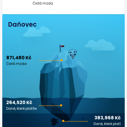
Čistá mzda
Daňovec
871,480 Kč
Čistá mzda
264,520 Kč
Daně, které platíte
383,968 Kč
Daně, které platí