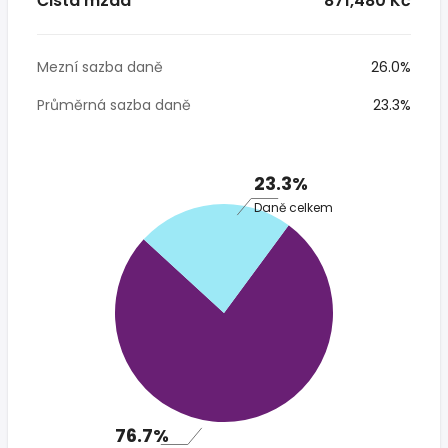
Čistá mzda
* 871,480 Kč
Mezní sazba daně
26.0%
Průměrná sazba daně
23.3%
23.3%
Daně celkem
76.7%