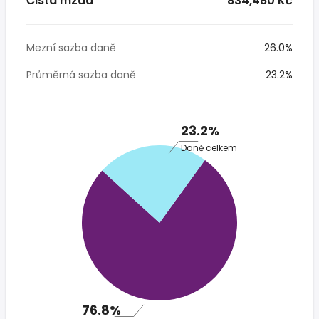
Čistá mzda
* 834,480 Kč
Mezní sazba daně
26.0%
Průměrná sazba daně
23.2%
23.2%
Daně celkem
76.8%