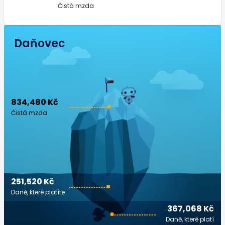
Čistá mzda
Daňovec
834,480 Kč
Čistá mzda
251,520 Kč
Daně, které platíte
367,068 Kč
Daně, které platí