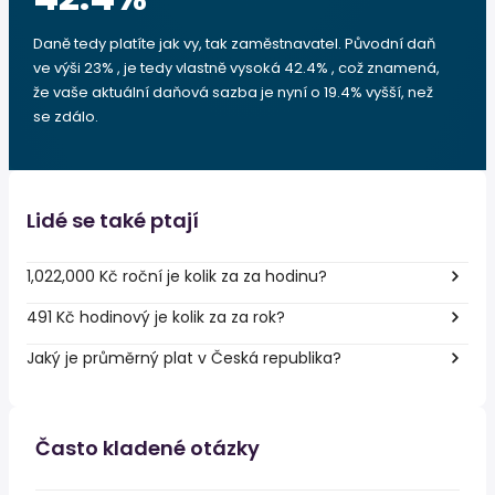
Daně tedy platíte jak vy, tak zaměstnavatel. Původní daň
ve výši 23% , je tedy vlastně vysoká 42.4% , což znamená,
že vaše aktuální daňová sazba je nyní o 19.4% vyšší, než
se zdálo.
Lidé se také ptají
1,022,000 Kč roční je kolik za za hodinu?
491 Kč hodinový je kolik za za rok?
Jaký je průměrný plat v Česká republika?
Často kladené otázky