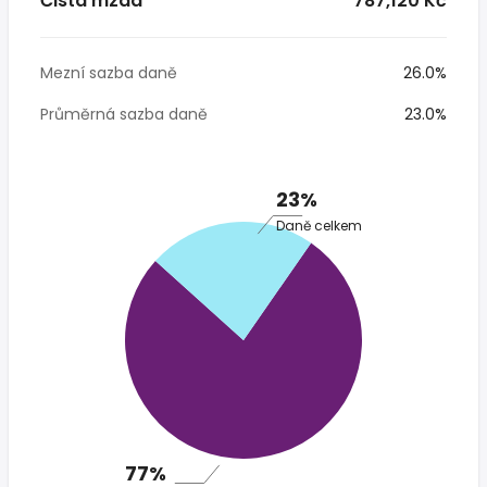
Čistá mzda
* 787,120 Kč
Mezní sazba daně
26.0%
Průměrná sazba daně
23.0%
23%
Daně celkem
77%