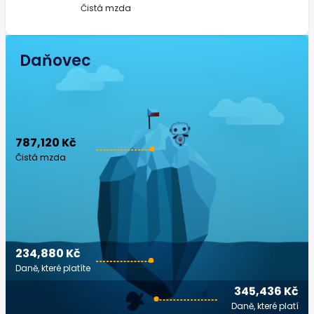
Čistá mzda
Daňovec
787,120 Kč
Čistá mzda
234,880 Kč
Daně, které platíte
345,436 Kč
Daně, které platí